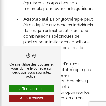
équilibrer le corps dans son
ensemble pour favoriser la guérison.
Adaptabilité
: La phytothérapie peut
être adaptée aux besoins individuels
de chaque animal, en utilisant des
combinaisons spécifiques de
plantes pour traiter des conditions
spécifiques ou pour soutenir la
santé générale.
Ce site utilise des cookies et
Compatibilité avec d'autres
vous donne le contrôle sur
traitements
: La phytothérapie peut
ceux que vous souhaitez
souvent être utilisée en
activer
complément d'autres thérapies, y
compris les traitements
Tout accepter
conventionnels, pour optimiser les
Tout refuser
résultats et minimiser les effets
secondaires.