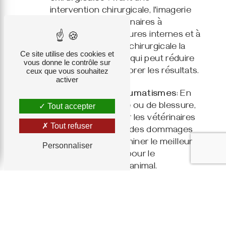
intervention chirurgicale, l'imagerie
peut aider les vétérinaires à
visualiser les structures internes et à
planifier l'approche chirurgicale la
Ce site utilise des cookies et
plus appropriée, ce qui peut réduire
vous donne le contrôle sur
ceux que vous souhaitez
les risques et améliorer les résultats.
activer
Évaluation des traumatismes
: En
cas de traumatisme ou de blessure,
Tout accepter
l'imagerie peut aider les vétérinaires
Tout refuser
à évaluer l'étendue des dommages
internes et à déterminer le meilleur
Personnaliser
plan de traitement pour le
rétablissement de l'animal.
Notre équipement d'imagerie
Chez Clinique vétérinaire du Bailliage, nous
investissons dans les équipements les plus
avancés en matière d'imagerie pour garantir