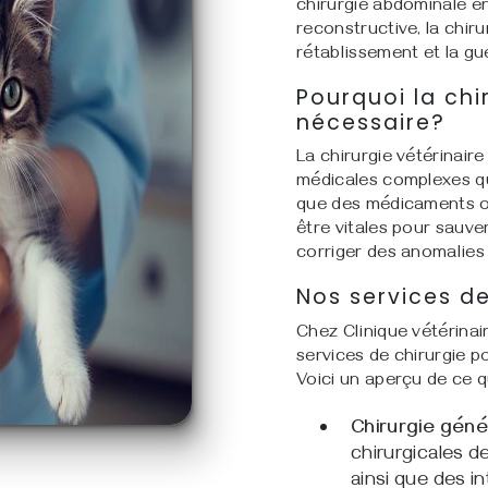
chirurgie abdominale e
reconstructive, la chiru
rétablissement et la g
Pourquoi la chi
nécessaire?
La chirurgie vétérinair
médicales complexes qu
que des médicaments ou
être vitales pour sauver
corriger des anomalies
Nos services de
Chez Clinique vétérina
services de chirurgie p
Voici un aperçu de ce 
Chirurgie géné
chirurgicales de 
ainsi que des i