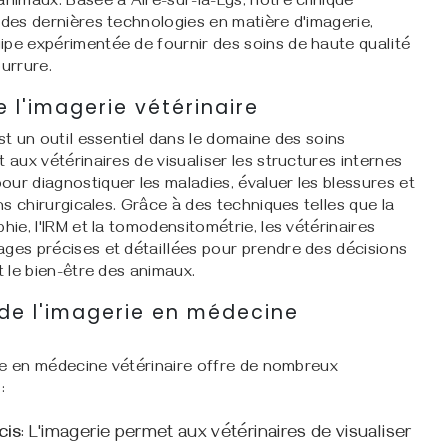
animaux. Basée à Aire-sur-la-Lys, notre clinique
 des dernières technologies en matière d'imagerie,
ipe expérimentée de fournir des soins de haute qualité
urrure.
 l'imagerie vétérinaire
est un outil essentiel dans le domaine des soins
 aux vétérinaires de visualiser les structures internes
ur diagnostiquer les maladies, évaluer les blessures et
ons chirurgicales. Grâce à des techniques telles que la
hie, l'IRM et la tomodensitométrie, les vétérinaires
ages précises et détaillées pour prendre des décisions
t le bien-être des animaux.
de l'imagerie en médecine
erie en médecine vétérinaire offre de nombreux
:
cis
: L'imagerie permet aux vétérinaires de visualiser