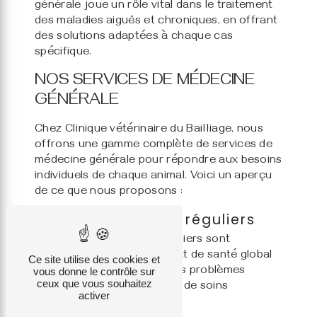
générale joue un rôle vital dans le traitement
des maladies aiguës et chroniques, en offrant
des solutions adaptées à chaque cas
spécifique.
NOS SERVICES DE MÉDECINE
GÉNÉRALE
Chez Clinique vétérinaire du Bailliage, nous
offrons une gamme complète de services de
médecine générale pour répondre aux besoins
individuels de chaque animal. Voici un aperçu
de ce que nous proposons :
Examens de santé réguliers
Les examens de santé réguliers sont
essentiels pour évaluer l'état de santé global
Ce site utilise des cookies et
de votre animal, détecter les problèmes
vous donne le contrôle sur
ceux que vous souhaitez
potentiels et établir un plan de soins
activer
personnalisé.