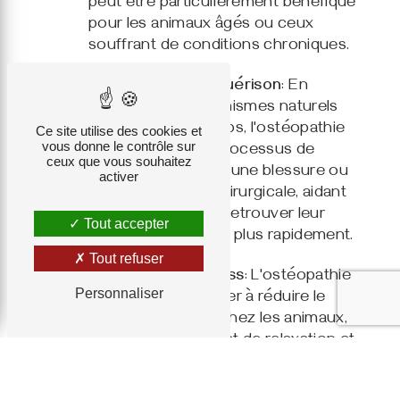
peut être particulièrement bénéfique
pour les animaux âgés ou ceux
souffrant de conditions chroniques.
Promotion de la guérison
: En
stimulant les mécanismes naturels
de guérison du corps, l'ostéopathie
Ce site utilise des cookies et
vous donne le contrôle sur
peut accélérer le processus de
ceux que vous souhaitez
récupération après une blessure ou
activer
une intervention chirurgicale, aidant
ainsi les animaux à retrouver leur
Tout accepter
santé et leur vitalité plus rapidement.
Tout refuser
Réduction du stress
: L'ostéopathie
Personnaliser
peut également aider à réduire le
stress et l'anxiété chez les animaux,
en favorisant un état de relaxation et
de bien-être global.
Nos services d'ostéopathie