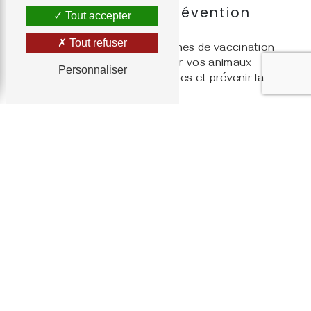
Vaccinations et prévention
Tout accepter
des maladies
Tout refuser
Nous offrons des programmes de vaccination
personnalisés pour protéger vos animaux
Personnaliser
contre les maladies courantes et prévenir la
propagation des infections.
Diagnostic et traitement des
affections courantes
Que ce soit pour gérer des affections
dermatologiques, respiratoires, gastro-
intestinales ou autres, notre équipe est
formée pour diagnostiquer et traiter une
variété de conditions médicales.
Gestion de la douleur et des
maladies chroniques
Nous sommes là pour aider à soulager la
douleur et à améliorer la qualité de vie des