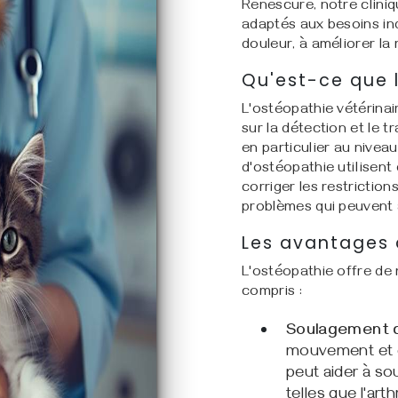
Renescure, notre clini
adaptés aux besoins ind
douleur, à améliorer la 
Qu'est-ce que l
L'ostéopathie vétérina
sur la détection et le 
en particulier au nivea
d'ostéopathie utilisent
corriger les restrictio
problèmes qui peuvent a
Les avantages 
L'ostéopathie offre de
compris :
Soulagement d
mouvement et en
peut aider à so
telles que l'art